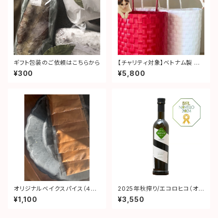
ギフト包装のご依頼はこちらから
【チャリティ対象】ベトナム製 マ
ルシェバッグ M 大（White)
¥300
¥5,800
オリジナルベイクスパイス（４種
2025年秋搾り/エコロヒコ（オ
のスパイスブレンド）
ーガニック）ピクアル バージンエ
¥1,100
¥3,550
キストラオリーブオイル 250ml