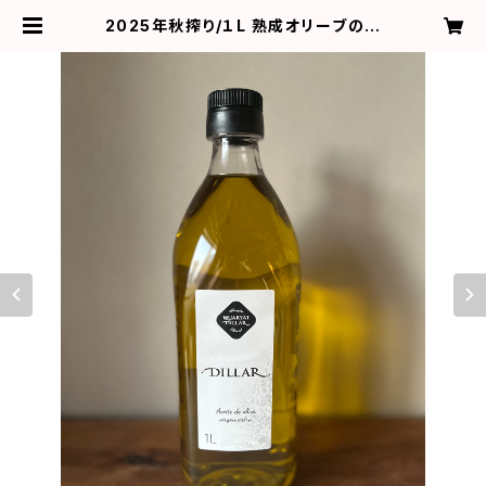
2025年秋搾り/１L 熟成オリーブの美
味しさ「 エキストラバージンオリーブ
オイル」 | パンと家庭料理パポタージ
ュ